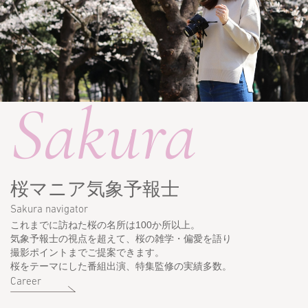
Sakura
桜マニア気象予報士
Sakura navigator
これまでに訪ねた桜の名所は100か所以上。
気象予報士の視点を超えて、桜の雑学・偏愛を語り
撮影ポイントまでご提案できます。
桜をテーマにした番組出演、特集監修の実績多数。
Career