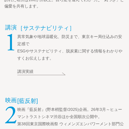
偏愛を共有します。
講演
［サステナビリティ］
1
異常気象や地球温暖化、防災まで、東京キー局仕込みの安
定感で
ESGやサステナビリティ、脱炭素に関する情報をわかりや
すくお伝えします。
講演実績
映画
[藍反射]
2
映画『藍反射』(野本梢監督/2025)企画。26年3月～ヒュー
マントラストシネマ渋谷ほか全国順次公開中。
第38回東京国際映画祭 ウィメンズエンパワーメント部門公