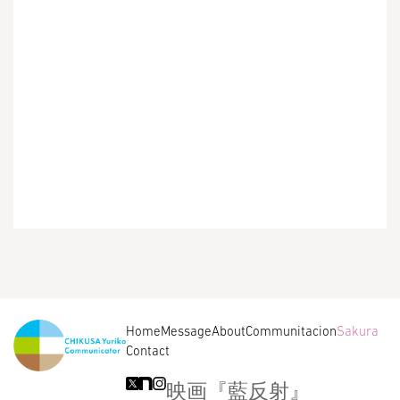
Home
Message
About
Communitacion
Sakura
Contact
映画『藍反射』