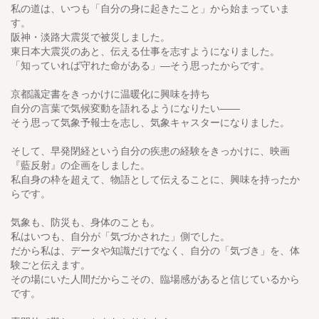
私の道は、いつも「自分の身に起きたこと」から始まっていま
す。
阪神・淡路大震災で被災しました。
東日本大震災のあと、伝える仕事を志すようになりました。
「知っていれば守れた命がある」―そう思ったからです。
京都議定書をきっかけに温暖化に興味を持ち
自分の言葉で気候変動を語れるようになりたい——
そう思って気象予報士を志し、気象キャスターになりました。
そして、早発閉経という自分の疾患の経験をきっかけに、映画
『藍反射』の企画をしました。
私自身の枠を超えて、物語として伝えることに、興味を持ったか
らです。
気象も、防災も、身体のことも。
私はいつも、自分が「気づかされた」側でした。
だから私は、データや知識だけでなく、自分の「気づき」を、体
験ごと伝えます。
その場にいた人間だからこその、臨場感があると信じているから
です。